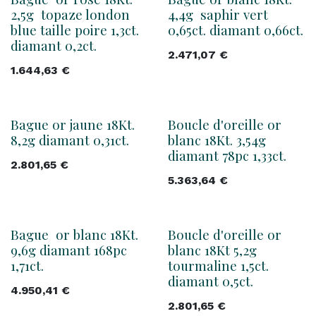
2,5g topaze london
4,4g saphir vert
blue taille poire 1,3ct.
0,65ct. diamant 0,66ct.
diamant 0,2ct.
2.471,07
€
1.644,63
€
Bague or jaune 18Kt.
Boucle d'oreille or
8,2g diamant 0,31ct.
blanc 18Kt. 3,54g
diamant 78pc 1,33ct.
2.801,65
€
5.363,64
€
Bague or blanc 18Kt.
Boucle d'oreille or
9,6g diamant 168pc
blanc 18Kt 5,2g
1,71ct.
tourmaline 1,5ct.
diamant 0,5ct.
4.950,41
€
2.801,65
€