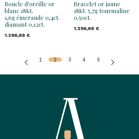
Boucle d'oreille or
Bracelet or jaune
blanc 18Kt.
18Kt. 5,7g tourmaline
1,6g émeraude 0,4ct.
0,50ct.
diamant 0,12ct.
1.396,69
€
1.396,69
€
1
2
3
4
5