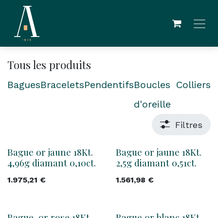
Se rendre au contenu
Tous les produits
Bagues
Bracelets
Pendentifs
Boucles
Colliers
d'oreille
Filtres
Bague or jaune 18Kt.
Bague or jaune 18Kt.
4,96g diamant 0,10ct.
2,5g diamant 0,51ct.
1.975,21
€
1.561,98
€
Bague or rose 18Kt.
Bague or blanc 18Kt.