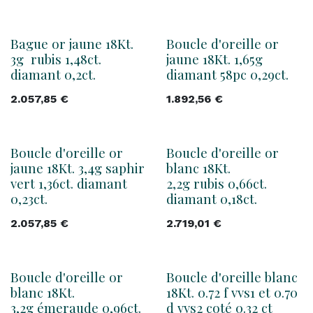
Bague or jaune 18Kt.
Boucle d'oreille or
3g rubis 1,48ct.
jaune 18Kt. 1,65g
diamant 0,2ct.
diamant 58pc 0,29ct.
2.057,85
€
1.892,56
€
Boucle d'oreille or
Boucle d'oreille or
jaune 18Kt. 3,4g saphir
blanc 18Kt.
vert 1,36ct. diamant
2,2g rubis 0,66ct.
0,23ct.
diamant 0,18ct.
2.057,85
€
2.719,01
€
Boucle d'oreille or
Boucle d'oreille blanc
blanc 18Kt.
18Kt. 0.72 f vvs1 et 0.70
3,2g émeraude 0,96ct.
d vvs2 coté 0.32 ct