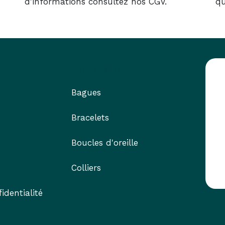
d'informations consultez nos CGV.
qu
Notre Shop
Bagues
Bracelets
Boucles d'oreille
Colliers
identialité