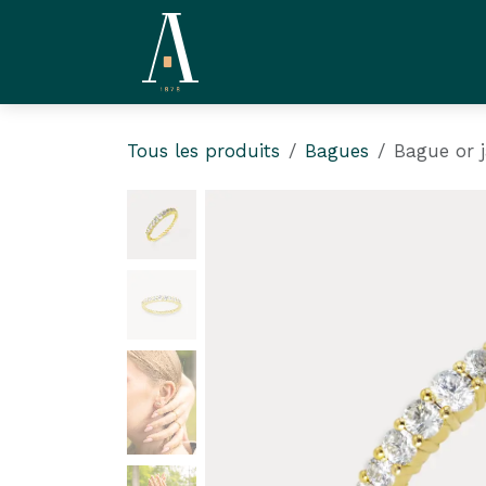
Se rendre au contenu
La Compagnie
L'Ate
Tous les produits
Bagues
Bague or j