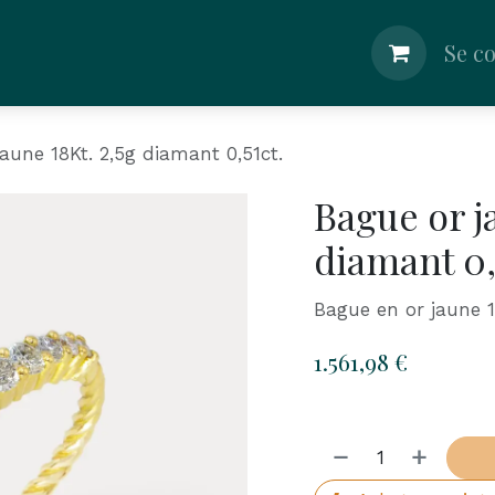
lier
Boutique
Shop
Nos Conseils
Se c
aune 18Kt. 2,5g diamant 0,51ct.
Bague or j
diamant 0,
Bague en or jaune 1
1.561,98
€