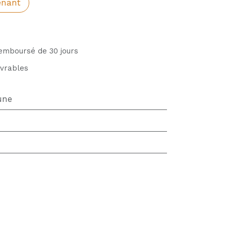
enant
remboursé de 30 jours
uvrables
une