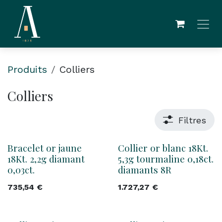
Se rendre au contenu
Produits
Colliers
Colliers
Filtres
Bracelet or jaune
Collier or blanc 18Kt.
18Kt. 2,2g diamant
5,3g tourmaline 0,18ct.
0,03ct.
diamants 8R
735,54
€
1.727,27
€