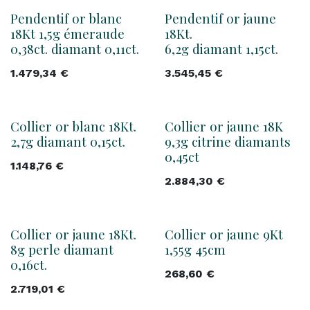
Pendentif or blanc
Pendentif or jaune
18Kt 1,5g émeraude
18Kt.
0,38ct. diamant 0,11ct.
6,2g diamant 1,15ct.
1.479,34
€
3.545,45
€
Collier or blanc 18Kt.
Collier or jaune 18K
2,7g diamant 0,15ct.
9,3g citrine diamants
0,45ct
1.148,76
€
2.884,30
€
Collier or jaune 18Kt.
Collier or jaune 9Kt
8g perle diamant
1,55g 45cm
0,16ct.
268,60
€
2.719,01
€