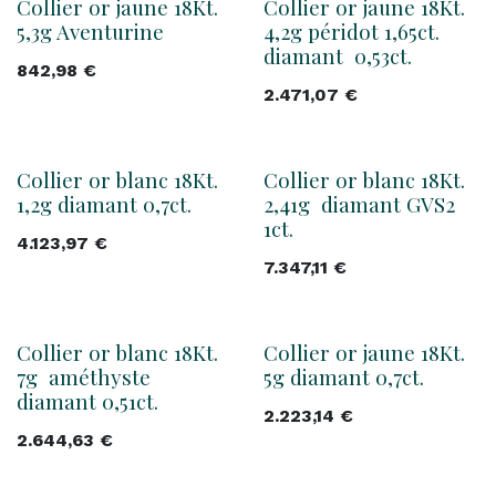
Collier or jaune 18Kt.
Collier or jaune 18Kt.
5,3g Aventurine
4,2g péridot 1,65ct.
diamant 0,53ct.
842,98
€
2.471,07
€
Collier or blanc 18Kt.
Collier or blanc 18Kt.
1,2g diamant 0,7ct.
2,41g diamant GVS2
1ct.
4.123,97
€
7.347,11
€
Collier or blanc 18Kt.
Collier or jaune 18Kt.
7g améthyste
5g diamant 0,7ct.
diamant 0,51ct.
2.223,14
€
2.644,63
€