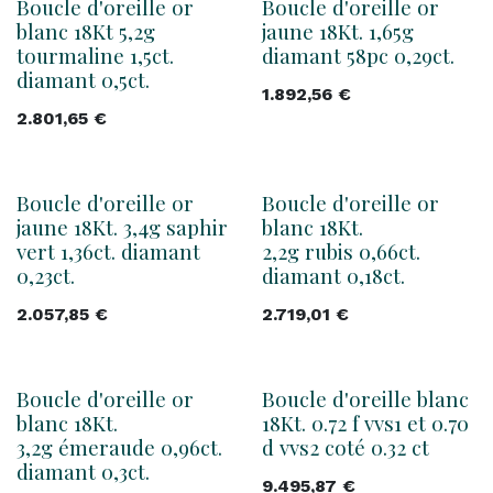
Boucle d'oreille or
Boucle d'oreille or
blanc 18Kt 5,2g
jaune 18Kt. 1,65g
tourmaline 1,5ct.
diamant 58pc 0,29ct.
diamant 0,5ct.
1.892,56
€
2.801,65
€
Boucle d'oreille or
Boucle d'oreille or
jaune 18Kt. 3,4g saphir
blanc 18Kt.
vert 1,36ct. diamant
2,2g rubis 0,66ct.
0,23ct.
diamant 0,18ct.
2.057,85
€
2.719,01
€
Boucle d'oreille or
Boucle d'oreille blanc
blanc 18Kt.
18Kt. 0.72 f vvs1 et 0.70
3,2g émeraude 0,96ct.
d vvs2 coté 0.32 ct
diamant 0,3ct.
9.495,87
€