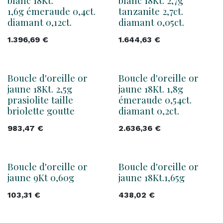
blanc 18Kt.
blanc 18Kt. 2,7g
1,6g émeraude 0,4ct.
tanzanite 2,7ct.
diamant 0,12ct.
diamant 0,05ct.
1.396,69
€
1.644,63
€
Boucle d'oreille or
Boucle d'oreille or
jaune 18Kt. 2,5g
jaune 18Kt. 1,8g
prasiolite taille
émeraude 0,54ct.
briolette goutte
diamant 0,2ct.
983,47
€
2.636,36
€
Boucle d'oreille or
Boucle d'oreille or
jaune 9Kt 0,60g
jaune 18Kt.1,65g
103,31
€
438,02
€