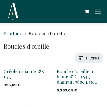
Se rendre au contenu
Produits
Boucles d'oreille
Boucles d'oreille
Filtres
Créole or jaune 18Kt
Boucle d'oreille or
1,5g
blanc 18Kt. 3,54g
diamant 78pc 1,33ct.
396,69
€
5.363,64
€