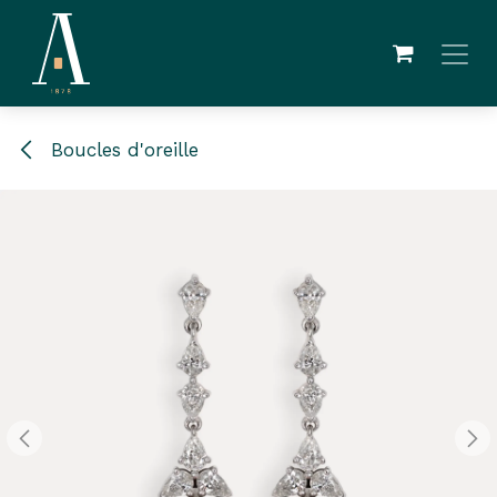
Se rendre au contenu
Boucles d'oreille