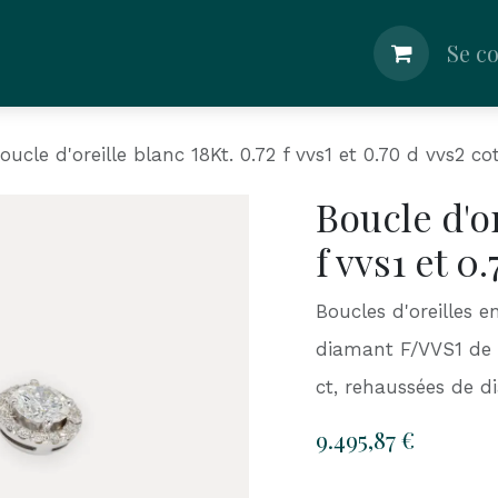
lier
Boutique
Shop
Nos Conseils
Se c
oucle d'oreille blanc 18Kt. 0.72 f vvs1 et 0.70 d vvs2 co
Boucle d'or
f vvs1 et 0
Boucles d'oreilles e
diamant F/VVS1 de 
ct, rehaussées de d
9.495,87
€