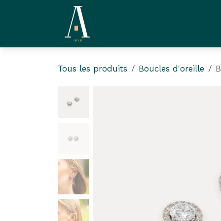
Se rendre au contenu
La Compagnie
L'Ate
Tous les produits
Boucles d'oreille
B