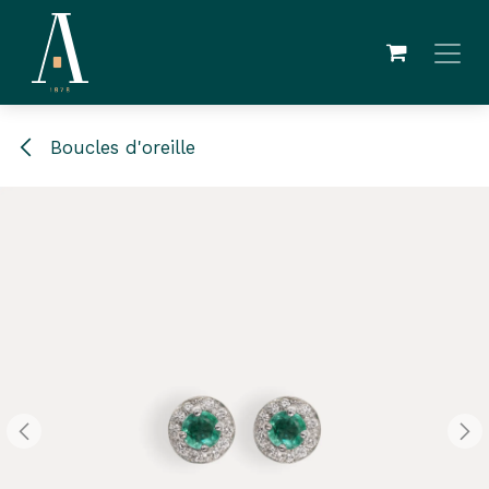
Se rendre au contenu
Boucles d'oreille