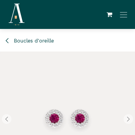
Se rendre au contenu
Boucles d'oreille