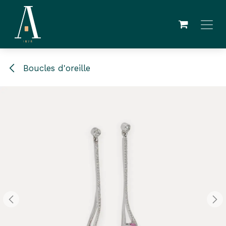
Se rendre au contenu
Boucles d'oreille