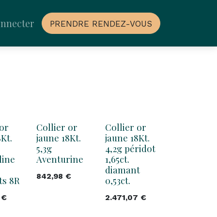
onnecter
PRENDRE RENDEZ-VOUS
 or
Collier or
Collier or
Kt.
jaune 18Kt.
jaune 18Kt.
5,3g
4,2g péridot
line
Aventurine
1,65ct.
diamant
842,98
€
ts 8R
0,53ct.
€
2.471,07
€