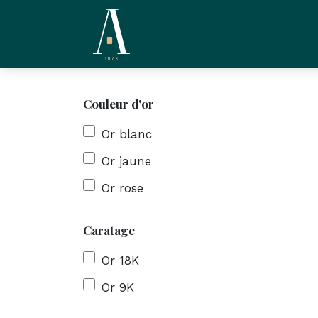
Se rendre au contenu
La Compagnie
L'Ate
Couleur d'or
Or blanc
Or jaune
Or rose
Caratage
Or 18K
Or 9K