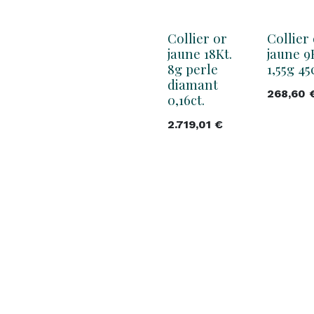
Collier or
Collier
jaune 18Kt.
jaune 9
8g perle
1,55g 4
diamant
268,60
0,16ct.
2.719,01
€