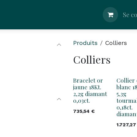
lier
Boutique
Shop
Nos Conseils
Se c
Produits
Colliers
Colliers
Bracelet or
Collier
jaune 18Kt.
blanc 18
2,2g diamant
5,3g
0,03ct.
tourma
0,18ct.
735,54
€
diaman
1.727,27