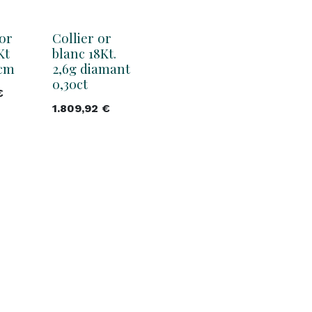
 or
Collier or
Kt
blanc 18Kt.
5cm
2,6g diamant
0,30ct
€
1.809,92
€