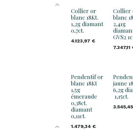
Collier or
Collier
blanc 18Kt.
blanc 18
1,2g diamant
2,41g
0,7ct.
diaman
GVS2 1c
4.123,97
€
7.347,11
Pendentif or
Pendent
blanc 18Kt
jaune 18
1,5g
6,2g di
émeraude
1,15ct.
0,38ct.
3.545,45
diamant
0,11ct.
1.479,34
€