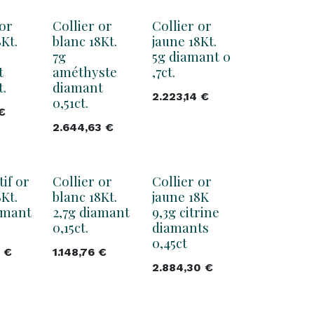
 or
Collier or
Collier or
Kt.
blanc 18Kt.
jaune 18Kt.
7g
5g diamant 0
t
améthyste
,7ct.
t.
diamant
2.223,14
€
0,51ct.
€
2.644,63
€
if or
Collier or
Collier or
Kt.
blanc 18Kt.
jaune 18K
amant
2,7g diamant
9,3g citrine
0,15ct.
diamants
0,45ct
€
1.148,76
€
2.884,30
€