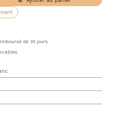
Ajouter au panier
enant
remboursé de 30 jours
uvrables
anc