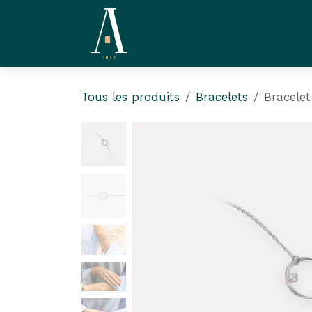
Se rendre au contenu
La Compagnie
L'Ate
Tous les produits
Bracelets
Bracelet