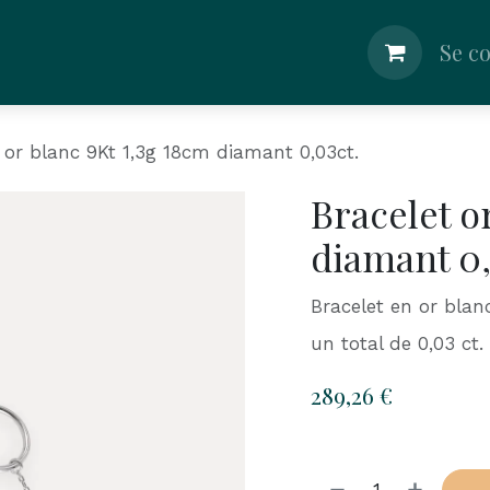
lier
Boutique
Shop
Nos Conseils
Se c
 or blanc 9Kt 1,3g 18cm diamant 0,03ct.
Bracelet o
diamant 0,
Bracelet en or bla
un total de 0,03 ct.
289,26
€