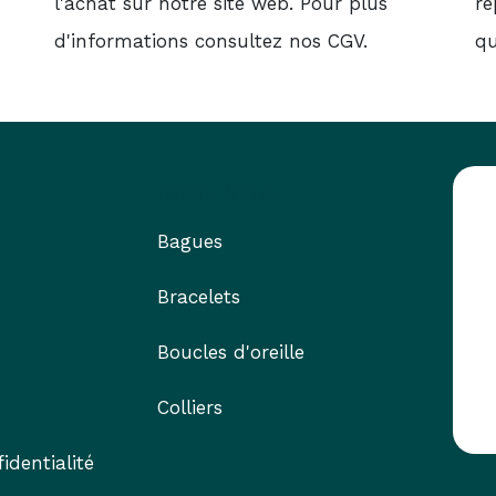
l'achat sur notre site web. Pour plus
ré
d'informations consultez nos CGV.
qu
Notre Shop
Bagues
Bracelets
Boucles d'oreille
Colliers
identialité