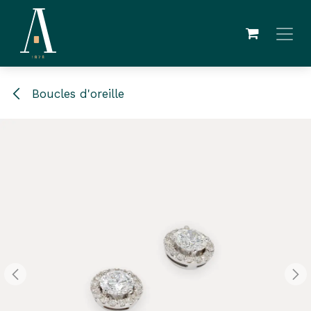
Se rendre au contenu
Boucles d'oreille