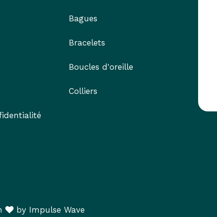
Bagues
Bracelets
Boucles d'oreille
Colliers
identialité
th
​ by Impulse Wav​e