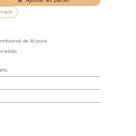
Ajouter au panier
enant
remboursé de 30 jours
uvrables
anc