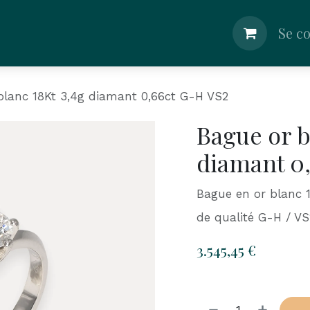
lier
Boutique
Shop
Nos Conseils
Se c
blanc 18Kt 3,4g diamant 0,66ct G-H VS2
Bague or b
diamant 0
Bague en or blanc 1
de qualité G-H / VS
3.545,45
€