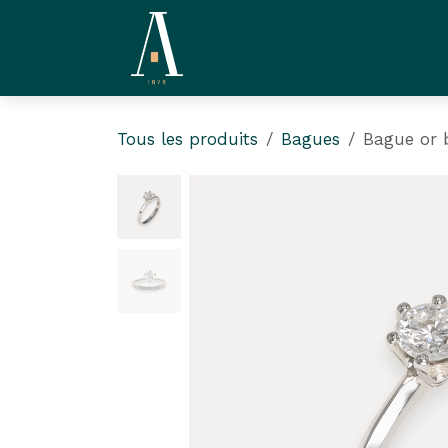
Se rendre au contenu
La Compagnie
L'Ate
Tous les produits
Bagues
Bague or 