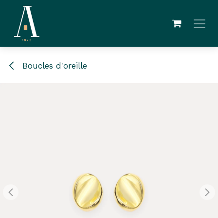
Se rendre au contenu
Boucles d'oreille