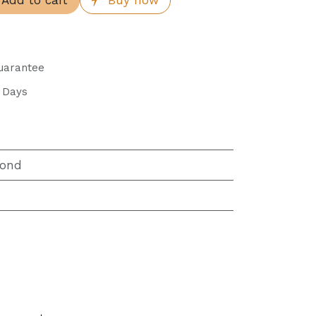
Add to cart
Buy now
uarantee
s Days
ond