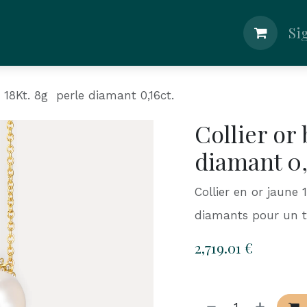
lier
Nos Bijouteries
Boutique
Blog
Si
c 18Kt. 8g perle diamant 0,16ct.
Collier or
diamant 0,
Collier en or jaune 
diamants pour un to
2,719.01
€