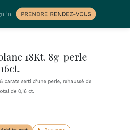
gn in
PRENDRE RENDEZ-VOUS
 blanc 18Kt. 8g perle
16ct.
18 carats serti d'une perle, rehaussé de
tal de 0,16 ct.