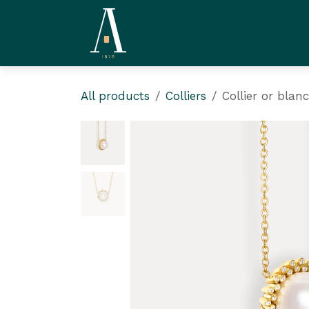
Skip to Content
La Compagnie
L'ate
All products
Colliers
Collier or blan