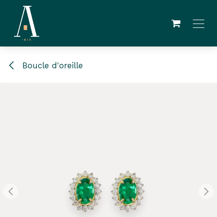
Skip to Content
Boucle d'oreille