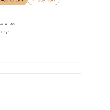
Add to cart
Buy now
uarantee
s Days