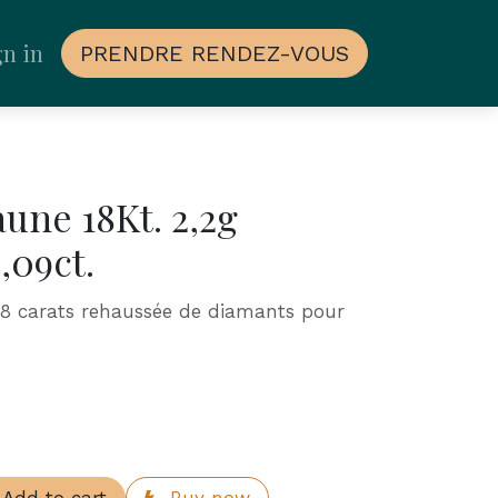
gn in
PRENDRE RENDEZ-VOUS
aune 18Kt. 2,2g
,09ct.
18 carats rehaussée de diamants pour