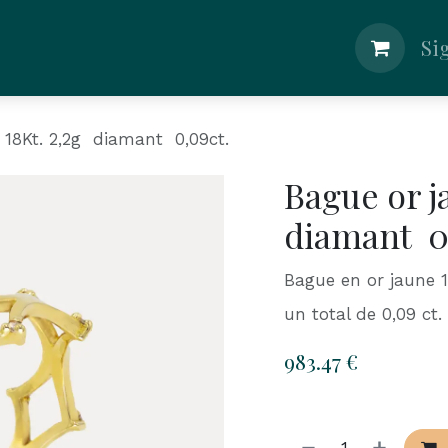
lier
Nos Bijouteries
Boutique
Blog
Si
 18Kt. 2,2g diamant 0,09ct.
Bague or j
diamant 0
Bague en or jaune 
un total de 0,09 ct.
983.47
€