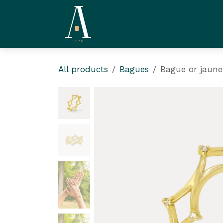
Skip to Content
La Compagnie
L'ate
All products
Bagues
Bague or jaune