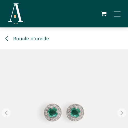
Skip to Content
Boucle d'oreille